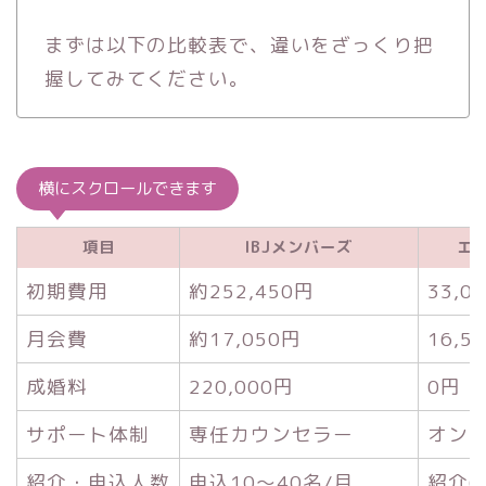
まずは以下の比較表で、違いをざっくり把
握してみてください。
横にスクロールできます
項目
IBJメンバーズ
エ
初期費用
約252,450円
33,0
月会費
約17,050円
16,5
成婚料
220,000円
0円
サポート体制
専任カウンセラー
オン
紹介・申込人数
申込10〜40名/月
紹介6