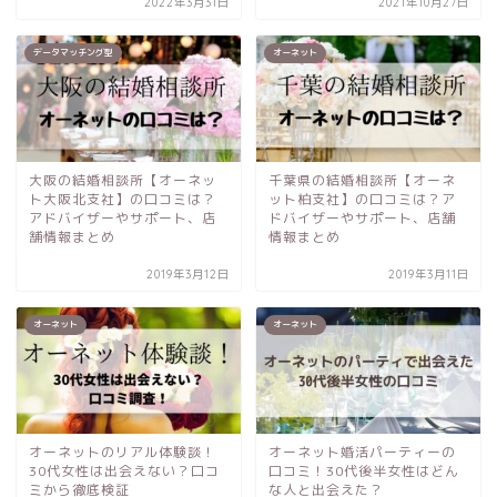
2022年3月31日
2021年10月27日
データマッチング型
オーネット
大阪の結婚相談所【オーネッ
千葉県の結婚相談所【オーネ
ト大阪北支社】の口コミは？
ット柏支社】の口コミは？ア
アドバイザーやサポート、店
ドバイザーやサポート、店舗
舗情報まとめ
情報まとめ
2019年3月12日
2019年3月11日
オーネット
オーネット
オーネットのリアル体験談！
オーネット婚活パーティーの
30代女性は出会えない？口コ
口コミ！30代後半女性はどん
ミから徹底検証
な人と出会えた？