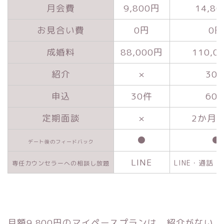
月会費
9,800円
14,8
お見合い費
0円
0円
成婚料
88,000円
110,0
紹介
×
30
申込
30件
60
定期面談
×
2か月
●
●
デート後のフィードバック
LINE
LINE・通話
専任カウンセラーへの相談し放題
月額9,800円のマイペースプランは、紹介がない