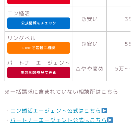
エン婚活
◎安い
33
公式情報をチェック
リングベル
◎安い
55
LINEで気軽に相談
パートナーエージェント
△やや高め
5万～
無料相談を見てみる
※一括請求に含まれていない相談所はこちら
・
エン婚活エージェント公式はこちら
・
パートナーエージェント公式はこちら