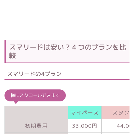
スマリードは安い？４つのプランを比
較
スマリードの4プラン
横にスクロールできます
マイペース
スタン
初期費用
33,000円
44,0