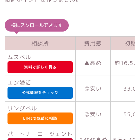
横にスクロールできます
相談所
費用感
初期
ムスベル
▲高め
約16.5
資料で詳しく見る
エン婚活
◎安い
33,0
公式情報をチェック
リングベル
◎安い
55,0
LINEで気軽に相談
パートナーエージェント
△やや高め
5万～10